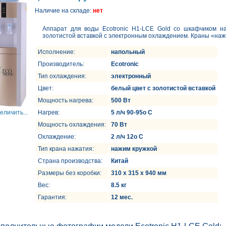
Наличие на складе:
нет
Аппарат для воды Ecotronic H1-LCE Gold со шкафчиком на
золотистой вставкой с электронным охлаждением. Краны «наж
Исполнение:
напольный
Производитель:
Ecotronic
Тип охлаждения:
электронный
Цвет:
белый цвет с золотистой вставкой
Мощность нагрева:
500 Вт
еличить...
Нагрев:
5 л/ч 90-95o C
Мощность охлаждения:
70 Вт
Охлаждение:
2 л/ч 12o C
Тип крана нажатия:
нажим кружкой
Страна производства:
Китай
Размеры без коробки:
310 х 315 х 940 мм
Вес:
8.5 кг
Гарантия:
12 мес.