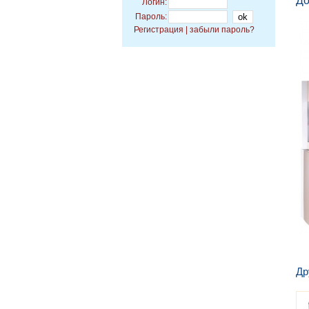
До
Логин:
Пароль:
Регистрация
|
забыли пароль?
Др