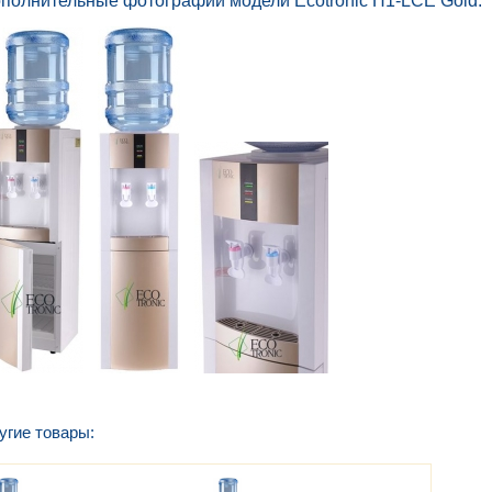
полнительные фотографии модели Ecotronic H1-LCE Gold:
угие товары: