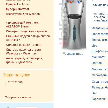
Кулеры Ecotronic
Наличие на 
Кулеры Hotfrost
Аппарат 
Аксессуары для кулеров
электронн
типа "наж
Фильтрующий комплекс
АКВАФОР Викинг
Исполнени
Фильтры с отдельным краном
Производит
Сменные модули для фильтров
Тип охлажд
АКВАФОР
Фильтры-насадки на кран
Цвет:
Cистемы водоподготовки
Шкаф/холод
Waterboss и Watermax
увеличить...
Мощность н
Аксессуары для фильтров,
краны, индикаторы
Нагрев:
Мощность 
Ваши покупки
Охлаждени
Страна про
(нет товаров)
Размеры бе
Вес:
Оформить заказ >>
Гарантия: