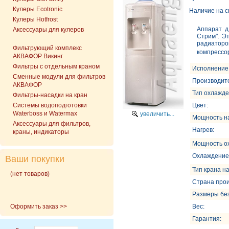
Кулеры Ecotronic
Наличие на с
Кулеры Hotfrost
Аппарат д
Аксессуары для кулеров
Стрим". Э
радиатор
Фильтрующий комплекс
компрессор
АКВАФОР Викинг
Фильтры с отдельным краном
Исполнение
Сменные модули для фильтров
Производит
АКВАФОР
Тип охлажде
Фильтры-насадки на кран
Cистемы водоподготовки
Цвет:
Waterboss и Watermax
увеличить...
Мощность на
Аксессуары для фильтров,
Нагрев:
краны, индикаторы
Мощность о
Охлаждение
Ваши покупки
Тип крана н
(нет товаров)
Страна прои
Размеры без
Оформить заказ >>
Вес:
Гарантия: